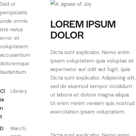
Sed ut
perspiciatis
LOREM IPSUM
unde omnis
iste natus
DOLOR
error sit
voluptatem
Dicta sunt explicabo. Nemo enim
accusantium
ipsam voluptatem quia voluptas sit
doloremque
aspernatur aut odit aut fugit, quia.
laudantium.
Dicta sunt explicabo. Adipiscing elit,
sed do eiusmod tempor incididunt
Cl
Library
ut labore et dolore magna aliqua.
ie
Ut enim minim veniam quis nostrud
n
exercitation ipsam voluptatem.
t
D
March,
Dicta sunt explicabo. Nemo enim