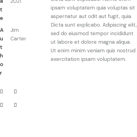
a
2021
ipsam voluptatem quia voluptas sit
t
aspernatur aut odit aut fugit, quia.
e
Dicta sunt explicabo. Adipiscing elit,
A
Jim
sed do eiusmod tempor incididunt
u
Carter
ut labore et dolore magna aliqua.
t
Ut enim minim veniam quis nostrud
h
exercitation ipsam voluptatem.
o
r