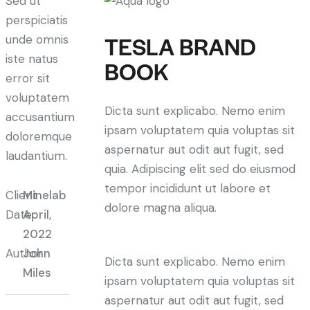
Sed ut
perspiciatis
TESLA BRAND
unde omnis
iste natus
BOOK
error sit
voluptatem
Dicta sunt explicabo. Nemo enim
accusantium
ipsam voluptatem quia voluptas sit
doloremque
aspernatur aut odit aut fugit, sed
laudantium.
quia. Adipiscing elit sed do eiusmod
tempor incididunt ut labore et
Client
Minelab
dolore magna aliqua.
Date
April,
2022
Author
John
Dicta sunt explicabo. Nemo enim
Miles
ipsam voluptatem quia voluptas sit
aspernatur aut odit aut fugit, sed